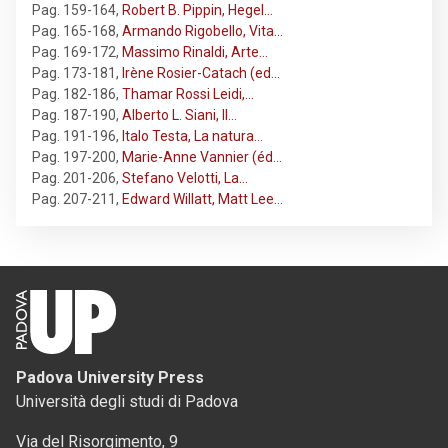
Pag. 159-164
,
Robert B. Pippin, Hegel…
Pag. 165-168
,
Armando Rigobello, Vita…
Pag. 169-172
,
Massimo Rinaldi, Arte…
Pag. 173-181
,
Irène Rosier-Catach (ed…
Pag. 182-186
,
Thamar Rossi Leidi,…
Pag. 187-190
,
Alberto L. Siani, Il…
Pag. 191-196
,
Italo Testa, La natura…
Pag. 197-200
,
Marie-Anne Vannier (éd…
Pag. 201-206
,
Stefano Velotti, La…
Pag. 207-211
,
Edward Willatt, Matt Lee…
Padova University Press
Università degli studi di Padova
Via del Risorgimento, 9