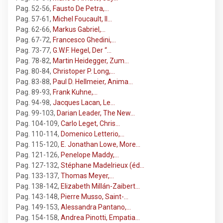
Pag. 52-56
,
Fausto De Petra,…
Pag. 57-61
,
Michel Foucault, Il…
Pag. 62-66
,
Markus Gabriel,…
Pag. 67-72
,
Francesco Ghedini,…
Pag. 73-77
,
G.W.F. Hegel, Der “…
Pag. 78-82
,
Martin Heidegger, Zum…
Pag. 80-84
,
Christoper P. Long,…
Pag. 83-88
,
Paul D. Hellmeier, Anima…
Pag. 89-93
,
Frank Kuhne,…
Pag. 94-98
,
Jacques Lacan, Le…
Pag. 99-103
,
Darian Leader, The New…
Pag. 104-109
,
Carlo Leget, Chris…
Pag. 110-114
,
Domenico Letterio,…
Pag. 115-120
,
E. Jonathan Lowe, More…
Pag. 121-126
,
Penelope Maddy,…
Pag. 127-132
,
Stéphane Madelrieux (éd…
Pag. 133-137
,
Thomas Meyer,…
Pag. 138-142
,
Elizabeth Millán-Zaibert…
Pag. 143-148
,
Pierre Musso, Saint-…
Pag. 149-153
,
Alessandra Pantano,…
Pag. 154-158
,
Andrea Pinotti, Empatia…