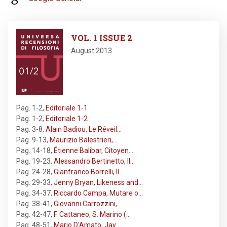
Image
VOL. 1 ISSUE 2
August 2013
Pag. 1-2
,
Editoriale 1-1
Pag. 1-2
,
Editoriale 1-2
Pag. 3-8
,
Alain Badiou, Le Réveil…
Pag. 9-13
,
Maurizio Balestrieri,…
Pag. 14-18
,
Étienne Balibar, Citoyen…
Pag. 19-23
,
Alessandro Bertinetto, Il…
Pag. 24-28
,
Gianfranco Borrelli, Il…
Pag. 29-33
,
Jenny Bryan, Likeness and…
Pag. 34-37
,
Riccardo Campa, Mutare o…
Pag. 38-41
,
Giovanni Carrozzini,…
Pag. 42-47
,
F. Cattaneo, S. Marino (…
Pag. 48-51
,
Mario D'Amato, Jay…