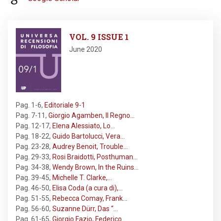
Image
VOL. 9 ISSUE 1
June 2020
Pag. 1-6
,
Editoriale 9-1
Pag. 7-11
,
Giorgio Agamben, Il Regno…
Pag. 12-17
,
Elena Alessiato, Lo…
Pag. 18-22
,
Guido Bartolucci, Vera…
Pag. 23-28
,
Audrey Benoit, Trouble…
Pag. 29-33
,
Rosi Braidotti, Posthuman…
Pag. 34-38
,
Wendy Brown, In the Ruins…
Pag. 39-45
,
Michelle T. Clarke,…
Pag. 46-50
,
Elisa Coda (a cura di),…
Pag. 51-55
,
Rebecca Comay, Frank…
Pag. 56-60
,
Suzanne Dürr, Das “…
Pag. 61-65
,
Giorgio Fazio, Federico…