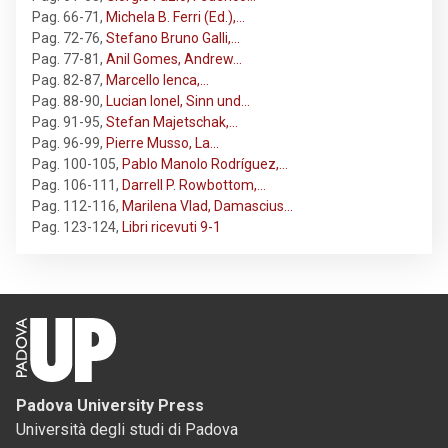
Pag. 66-71
,
Michela B. Ferri (Ed.),…
Pag. 72-76
,
Stefano Bruno Galli,…
Pag. 77-81
,
Anil Gomes, Andrew…
Pag. 82-87
,
Marcello Ienca,…
Pag. 88-90
,
Lucian Ionel, Sinn und…
Pag. 91-95
,
Stefan Majetschak,…
Pag. 96-99
,
Pierre Musso, La…
Pag. 100-105
,
Pablo Manolo Rodríguez,…
Pag. 106-111
,
Darrell P. Rowbottom,…
Pag. 112-116
,
Marilena Vlad, Damascius…
Pag. 123-124
,
Libri ricevuti 9-1
Padova University Press
Università degli studi di Padova