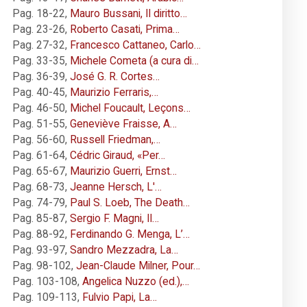
Pag. 18-22
,
Mauro Bussani, Il diritto…
Pag. 23-26
,
Roberto Casati, Prima…
Pag. 27-32
,
Francesco Cattaneo, Carlo…
Pag. 33-35
,
Michele Cometa (a cura di…
Pag. 36-39
,
José G. R. Cortes…
Pag. 40-45
,
Maurizio Ferraris,…
Pag. 46-50
,
Michel Foucault, Leçons…
Pag. 51-55
,
Geneviève Fraisse, A…
Pag. 56-60
,
Russell Friedman,…
Pag. 61-64
,
Cédric Giraud, «Per…
Pag. 65-67
,
Maurizio Guerri, Ernst…
Pag. 68-73
,
Jeanne Hersch, L'…
Pag. 74-79
,
Paul S. Loeb, The Death…
Pag. 85-87
,
Sergio F. Magni, Il…
Pag. 88-92
,
Ferdinando G. Menga, L’…
Pag. 93-97
,
Sandro Mezzadra, La…
Pag. 98-102
,
Jean-Claude Milner, Pour…
Pag. 103-108
,
Angelica Nuzzo (ed.),…
Pag. 109-113
,
Fulvio Papi, La…