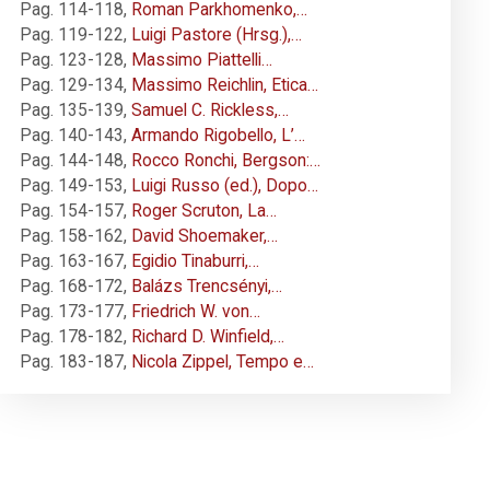
Pag. 114-118
,
Roman Parkhomenko,…
Pag. 119-122
,
Luigi Pastore (Hrsg.),…
Pag. 123-128
,
Massimo Piattelli…
Pag. 129-134
,
Massimo Reichlin, Etica…
Pag. 135-139
,
Samuel C. Rickless,…
Pag. 140-143
,
Armando Rigobello, L’…
Pag. 144-148
,
Rocco Ronchi, Bergson:…
Pag. 149-153
,
Luigi Russo (ed.), Dopo…
Pag. 154-157
,
Roger Scruton, La…
Pag. 158-162
,
David Shoemaker,…
Pag. 163-167
,
Egidio Tinaburri,…
Pag. 168-172
,
Balázs Trencsényi,…
Pag. 173-177
,
Friedrich W. von…
Pag. 178-182
,
Richard D. Winfield,…
Pag. 183-187
,
Nicola Zippel, Tempo e…