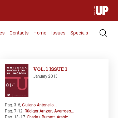
nes
Contacts
Home
Issues
Specials
Image
VOL. 1 ISSUE 1
January 2013
Pag. 3-6
,
Giuliano Antonello,…
Pag. 7-12
,
Rüdiger Arnzen, Averroes…
Pag. 13-17
,
Charles Burnett, Arabic…