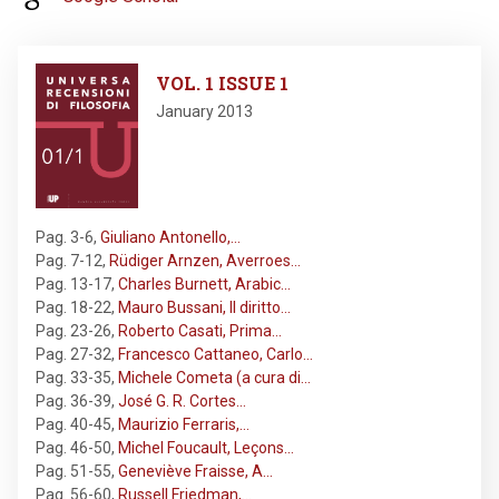
Image
VOL. 1 ISSUE 1
January 2013
Pag. 3-6
,
Giuliano Antonello,…
Pag. 7-12
,
Rüdiger Arnzen, Averroes…
Pag. 13-17
,
Charles Burnett, Arabic…
Pag. 18-22
,
Mauro Bussani, Il diritto…
Pag. 23-26
,
Roberto Casati, Prima…
Pag. 27-32
,
Francesco Cattaneo, Carlo…
Pag. 33-35
,
Michele Cometa (a cura di…
Pag. 36-39
,
José G. R. Cortes…
Pag. 40-45
,
Maurizio Ferraris,…
Pag. 46-50
,
Michel Foucault, Leçons…
Pag. 51-55
,
Geneviève Fraisse, A…
Pag. 56-60
,
Russell Friedman,…