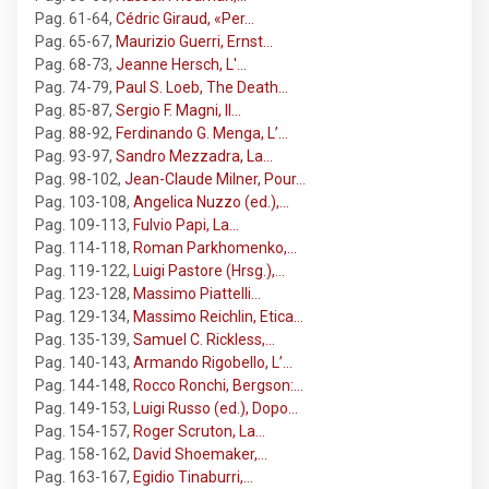
Pag. 61-64
,
Cédric Giraud, «Per…
Pag. 65-67
,
Maurizio Guerri, Ernst…
Pag. 68-73
,
Jeanne Hersch, L'…
Pag. 74-79
,
Paul S. Loeb, The Death…
Pag. 85-87
,
Sergio F. Magni, Il…
Pag. 88-92
,
Ferdinando G. Menga, L’…
Pag. 93-97
,
Sandro Mezzadra, La…
Pag. 98-102
,
Jean-Claude Milner, Pour…
Pag. 103-108
,
Angelica Nuzzo (ed.),…
Pag. 109-113
,
Fulvio Papi, La…
Pag. 114-118
,
Roman Parkhomenko,…
Pag. 119-122
,
Luigi Pastore (Hrsg.),…
Pag. 123-128
,
Massimo Piattelli…
Pag. 129-134
,
Massimo Reichlin, Etica…
Pag. 135-139
,
Samuel C. Rickless,…
Pag. 140-143
,
Armando Rigobello, L’…
Pag. 144-148
,
Rocco Ronchi, Bergson:…
Pag. 149-153
,
Luigi Russo (ed.), Dopo…
Pag. 154-157
,
Roger Scruton, La…
Pag. 158-162
,
David Shoemaker,…
Pag. 163-167
,
Egidio Tinaburri,…