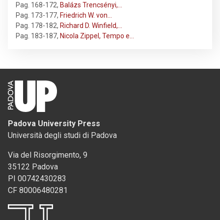
Pag. 168-172
,
Balázs Trencsényi,…
Pag. 173-177
,
Friedrich W. von…
Pag. 178-182
,
Richard D. Winfield,…
Pag. 183-187
,
Nicola Zippel, Tempo e…
Padova University Press
Università degli studi di Padova
Via del Risorgimento, 9
35122 Padova
PI 00742430283
CF 80006480281