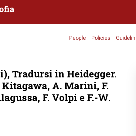
ofia
Main
People
Policies
Guideli
navigation
i), Tradursi in Heidegger.
. Kitagawa, A. Marini, F.
alagussa, F. Volpi e F.-W.