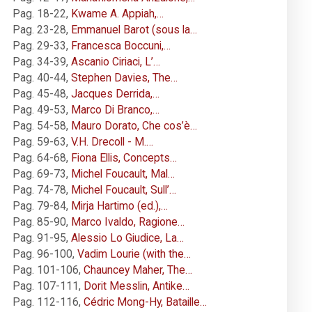
Pag. 18-22
,
Kwame A. Appiah,…
Pag. 23-28
,
Emmanuel Barot (sous la…
Pag. 29-33
,
Francesca Boccuni,…
Pag. 34-39
,
Ascanio Ciriaci, L’…
Pag. 40-44
,
Stephen Davies, The…
Pag. 45-48
,
Jacques Derrida,…
Pag. 49-53
,
Marco Di Branco,…
Pag. 54-58
,
Mauro Dorato, Che cos’è…
Pag. 59-63
,
V.H. Drecoll - M.…
Pag. 64-68
,
Fiona Ellis, Concepts…
Pag. 69-73
,
Michel Foucault, Mal…
Pag. 74-78
,
Michel Foucault, Sull’…
Pag. 79-84
,
Mirja Hartimo (ed.),…
Pag. 85-90
,
Marco Ivaldo, Ragione…
Pag. 91-95
,
Alessio Lo Giudice, La…
Pag. 96-100
,
Vadim Lourie (with the…
Pag. 101-106
,
Chauncey Maher, The…
Pag. 107-111
,
Dorit Messlin, Antike…
Pag. 112-116
,
Cédric Mong-Hy, Bataille…