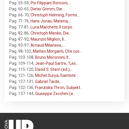
Pag. 55-59
,
Pio Filippani Ronconi,…
Pag. 60-65
,
Dieter Grimm, Die…
Pag. 66-70
,
Christoph Helming, Forms…
Pag. 71-76
,
Hans Jonas, Materia,…
Pag. 77-81
,
Luca Marchetti, Il corpo…
Pag. 82-86
,
Christoph Menke, Die…
Pag. 87-92
,
Maurizio Migliori, Il…
Pag. 93-97
,
Arnaud Milanese,…
Pag. 98-102
,
Matteo Morganti, Che cos…
Pag. 103-108
,
Bruno Moroncini, Il…
Pag. 109-114
,
Jean-Paul Sartre, “Les…
Pag. 115-120
,
David S. Stern (ed.),…
Pag. 121-126
,
Michel Surya, Sainteté…
Pag. 127-131
,
Gabriel Tarde,…
Pag. 132-136
,
Franziska Thron, Subjekt…
Pag. 137-144
,
Giuseppe Zecchini (a…