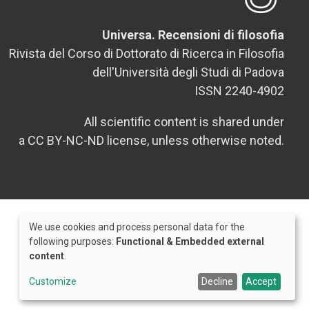
Universa. Recensioni di filosofia
Rivista del Corso di Dottorato di Ricerca in Filosofia
dell'Università degli Studi di Padova
ISSN 2240-4902
All scientific content is shared under
a CC BY-NC-ND license, unless otherwise noted.
We use cookies and process personal data for the
Use
following purposes:
Functional & Embedded external
content
.
of
Credits
personal
Customize
Decline
Accept
data