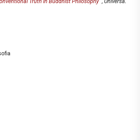
ventional Truth in Buddhist Philosophy
",
Universa.
sofia