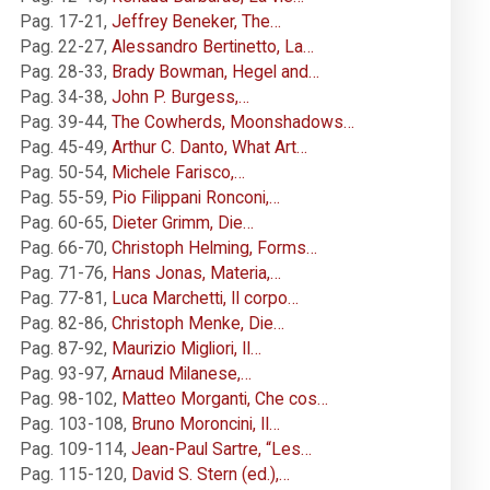
Pag. 17-21
,
Jeffrey Beneker, The…
Pag. 22-27
,
Alessandro Bertinetto, La…
Pag. 28-33
,
Brady Bowman, Hegel and…
Pag. 34-38
,
John P. Burgess,…
Pag. 39-44
,
The Cowherds, Moonshadows…
Pag. 45-49
,
Arthur C. Danto, What Art…
Pag. 50-54
,
Michele Farisco,…
Pag. 55-59
,
Pio Filippani Ronconi,…
Pag. 60-65
,
Dieter Grimm, Die…
Pag. 66-70
,
Christoph Helming, Forms…
Pag. 71-76
,
Hans Jonas, Materia,…
Pag. 77-81
,
Luca Marchetti, Il corpo…
Pag. 82-86
,
Christoph Menke, Die…
Pag. 87-92
,
Maurizio Migliori, Il…
Pag. 93-97
,
Arnaud Milanese,…
Pag. 98-102
,
Matteo Morganti, Che cos…
Pag. 103-108
,
Bruno Moroncini, Il…
Pag. 109-114
,
Jean-Paul Sartre, “Les…
Pag. 115-120
,
David S. Stern (ed.),…