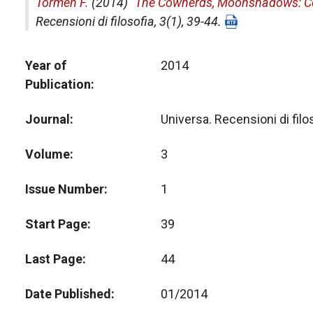
Tormen F.
(2014) "
The Cowherds, Moonshadows: Con
Recensioni di filosofia
, 3(1), 39-44.
Year of
2014
Publication
Journal
Universa. Recensioni di filo
Volume
3
Issue Number
1
Start Page
39
Last Page
44
Date Published
01/2014