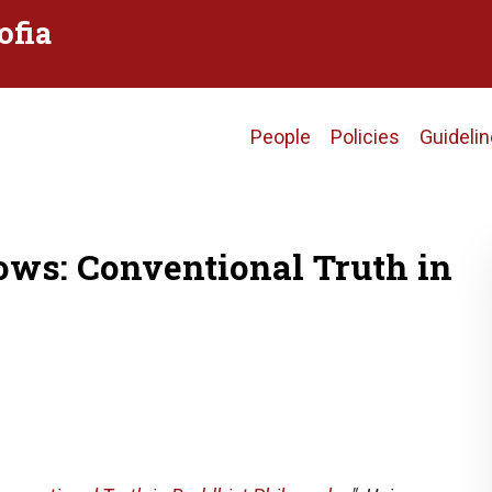
ofia
Main
People
Policies
Guideli
navigation
s: Conventional Truth in
)