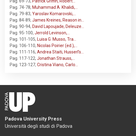
Pag. 69-73
,
Patrick Griffin, Robert…
Pag. 74-78
,
Muhammad A. Khalidi,…
Pag. 79-83
,
Yaroslav Komarovski,…
Pag. 84-89
,
James Kreines, Reason in…
Pag. 90-94
,
David Lapoujade, Deleuze…
Pag. 95-100
,
Jerrold Levinson,…
Pag. 101-105
,
Luisa G. Musso, Tra…
Pag. 106-110
,
Nicolas Poirier (ed.),…
Pag. 111-116
,
Andrea Staiti, Husserl’s…
Pag. 117-122
,
Jonathan Strauss,…
Pag. 123-127
,
Cristina Viano, Carlo…
Padova University Press
Università degli studi di Padova