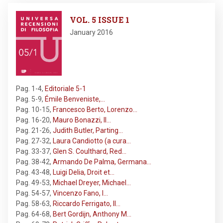
Image
VOL. 5 ISSUE 1
January 2016
Pag. 1-4
,
Editoriale 5-1
Pag. 5-9
,
Émile Benveniste,…
Pag. 10-15
,
Francesco Berto, Lorenzo…
Pag. 16-20
,
Mauro Bonazzi, Il…
Pag. 21-26
,
Judith Butler, Parting…
Pag. 27-32
,
Laura Candiotto (a cura…
Pag. 33-37
,
Glen S. Coulthard, Red…
Pag. 38-42
,
Armando De Palma, Germana…
Pag. 43-48
,
Luigi Delia, Droit et…
Pag. 49-53
,
Michael Dreyer, Michael…
Pag. 54-57
,
Vincenzo Fano, I…
Pag. 58-63
,
Riccardo Ferrigato, Il…
Pag. 64-68
,
Bert Gordijn, Anthony M…