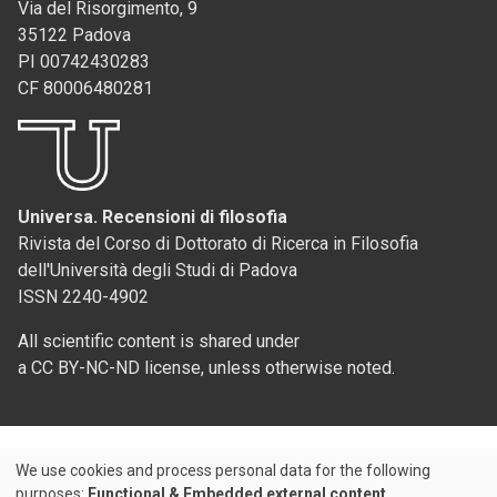
Via del Risorgimento, 9
35122 Padova
PI 00742430283
CF 80006480281
Universa. Recensioni di filosofia
Rivista del Corso di Dottorato di Ricerca in Filosofia
dell'Università degli Studi di Padova
ISSN 2240-4902
All scientific content is shared under
a CC BY-NC-ND license, unless otherwise noted.
We use cookies and process personal data for the following
Use
purposes:
Functional & Embedded external content
.
Credits