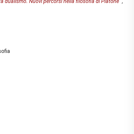
a dualismo. Nuovi percorsi nella filosofia di Platone
",
sofia