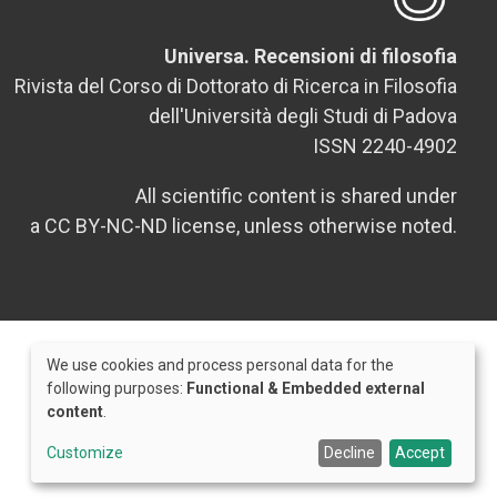
Universa. Recensioni di filosofia
Rivista del Corso di Dottorato di Ricerca in Filosofia
dell'Università degli Studi di Padova
ISSN 2240-4902
All scientific content is shared under
a CC BY-NC-ND license, unless otherwise noted.
We use cookies and process personal data for the
Use
following purposes:
Functional & Embedded external
content
.
of
Credits
personal
Customize
Decline
Accept
data