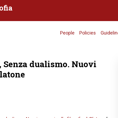
ofia
Main
People
Policies
Guideli
navigation
), Senza dualismo. Nuovi
Platone
)