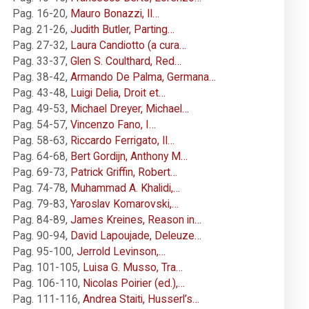
Pag. 16-20
,
Mauro Bonazzi, Il…
Pag. 21-26
,
Judith Butler, Parting…
Pag. 27-32
,
Laura Candiotto (a cura…
Pag. 33-37
,
Glen S. Coulthard, Red…
Pag. 38-42
,
Armando De Palma, Germana…
Pag. 43-48
,
Luigi Delia, Droit et…
Pag. 49-53
,
Michael Dreyer, Michael…
Pag. 54-57
,
Vincenzo Fano, I…
Pag. 58-63
,
Riccardo Ferrigato, Il…
Pag. 64-68
,
Bert Gordijn, Anthony M…
Pag. 69-73
,
Patrick Griffin, Robert…
Pag. 74-78
,
Muhammad A. Khalidi,…
Pag. 79-83
,
Yaroslav Komarovski,…
Pag. 84-89
,
James Kreines, Reason in…
Pag. 90-94
,
David Lapoujade, Deleuze…
Pag. 95-100
,
Jerrold Levinson,…
Pag. 101-105
,
Luisa G. Musso, Tra…
Pag. 106-110
,
Nicolas Poirier (ed.),…
Pag. 111-116
,
Andrea Staiti, Husserl’s…