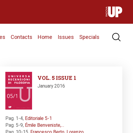
nes
Contacts
Home
Issues
Specials
Image
VOL. 5 ISSUE 1
January 2016
Pag. 1-4
,
Editoriale 5-1
Pag. 5-9
,
Émile Benveniste,…
Pag. 10-15
,
Francesco Berto, Lorenzo…