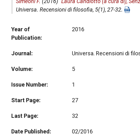
Simeoni F.
(2016) "
Laura Candiotto (a cura di), Senz
Universa. Recensioni di filosofia
, 5(1), 27-32.
Year of
2016
Publication
Journal
Universa. Recensioni di filo
Volume
5
Issue Number
1
Start Page
27
Last Page
32
Date Published
02/2016