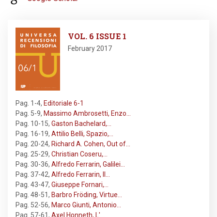
Image
VOL. 6 ISSUE 1
February 2017
Pag. 1-4
,
Editoriale 6-1
Pag. 5-9
,
Massimo Ambrosetti, Enzo…
Pag. 10-15
,
Gaston Bachelard,…
Pag. 16-19
,
Attilio Belli, Spazio,…
Pag. 20-24
,
Richard A. Cohen, Out of…
Pag. 25-29
,
Christian Coseru,…
Pag. 30-36
,
Alfredo Ferrarin, Galilei…
Pag. 37-42
,
Alfredo Ferrarin, Il…
Pag. 43-47
,
Giuseppe Fornari,…
Pag. 48-51
,
Barbro Fröding, Virtue…
Pag. 52-56
,
Marco Giunti, Antonio…
Pag. 57-61
,
Axel Honneth, L'…