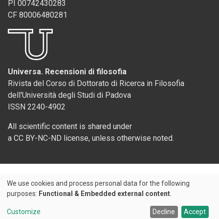
PI 00742430283
CF 80006480281
Universa. Recensioni di filosofia
Rivista del Corso di Dottorato di Ricerca in Filosofia
dell'Università degli Studi di Padova
ISSN 2240-4902
All scientific content is shared under
a CC BY-NC-ND license, unless otherwise noted.
We use cookies and process personal data for the following
Use
purposes:
Functional & Embedded external content
.
Credits
of
Customize
Decline
Accept
© 2026 Padova University Press - Università degli Studi di Padova