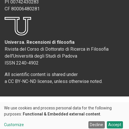
PI 00742430283
CF 80006480281
Universa. Recensioni di filosofia
Rivista del Corso di Dottorato di Ricerca in Filosofia
dell'Università degli Studi di Padova
ISSN 2240-4902
All scientific content is shared under
a CC BY-NC-ND license, unless otherwise noted.
We use cookies and process personal data for the following
Use
purposes:
Functional & Embedded external content
.
Credits
of
Customize
Decline
Accept
© 2026 Padova University Press - Università degli Studi di Padova