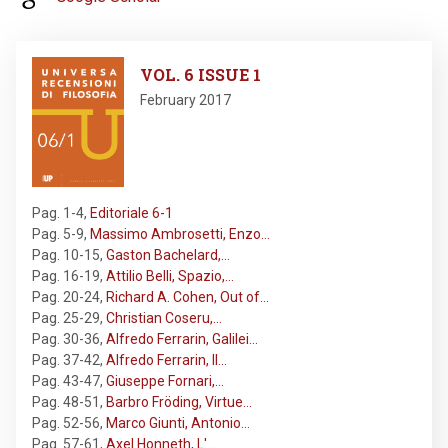
Image
VOL. 6 ISSUE 1
February 2017
Pag. 1-4
,
Editoriale 6-1
Pag. 5-9
,
Massimo Ambrosetti, Enzo…
Pag. 10-15
,
Gaston Bachelard,…
Pag. 16-19
,
Attilio Belli, Spazio,…
Pag. 20-24
,
Richard A. Cohen, Out of…
Pag. 25-29
,
Christian Coseru,…
Pag. 30-36
,
Alfredo Ferrarin, Galilei…
Pag. 37-42
,
Alfredo Ferrarin, Il…
Pag. 43-47
,
Giuseppe Fornari,…
Pag. 48-51
,
Barbro Fröding, Virtue…
Pag. 52-56
,
Marco Giunti, Antonio…
Pag. 57-61
,
Axel Honneth, L'…