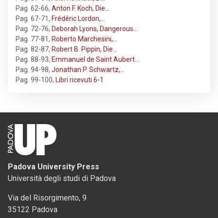
Pag. 62-66
,
Anton F. Koch, Die…
Pag. 67-71
,
Frédéric Lordon,…
Pag. 72-76
,
Deborah Lyons, Dangerous…
Pag. 77-81
,
Roberto Marchesini,…
Pag. 82-87
,
Robert B. Pippin, Die…
Pag. 88-93
,
Emmanuel de Saint Aubert…
Pag. 94-98
,
Jonathan P. Schwartz,…
Pag. 99-100
,
Libri ricevuti 6-1
Padova University Press
Università degli studi di Padova
Via del Risorgimento, 9
35122 Padova