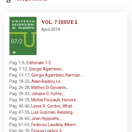
Image
VOL. 7 ISSUE 2
April 2019
Pag. 1-6
,
Editoriale 7-2
Pag. 7-12
,
Giorgio Agamben,…
Pag. 13-17
,
Giorgio Agamben, Karman.…
Pag. 18-25
,
Alain Badiou, Le…
Pag. 26-28
,
Matteo Di Giovanni,…
Pag. 29-33
,
Johann G. Fichte,…
Pag. 34-39
,
Michel Foucault, Histoire…
Pag. 40-46
,
Lewis R. Gordon, What…
Pag. 47-55
,
Luis Guzmán, Relating…
Pag. 56-60
,
Jean Hyppolite,…
Pag. 61-65
,
Federico Laudisa, Albert…
Pag. 66-70
,
György Lukács, Il…