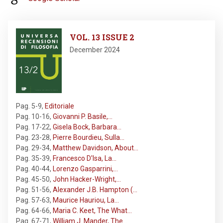
Image
VOL. 13 ISSUE 2
December 2024
Pag. 5-9
,
Editoriale
Pag. 10-16
,
Giovanni P. Basile,…
Pag. 17-22
,
Gisela Bock, Barbara…
Pag. 23-28
,
Pierre Bourdieu, Sulla…
Pag. 29-34
,
Matthew Davidson, About…
Pag. 35-39
,
Francesco D'Isa, La…
Pag. 40-44
,
Lorenzo Gasparrini,…
Pag. 45-50
,
John Hacker-Wright,…
Pag. 51-56
,
Alexander J.B. Hampton (…
Pag. 57-63
,
Maurice Hauriou, La…
Pag. 64-66
,
Maria C. Keet, The What…
Pag. 67-71
,
William J. Mander, The…