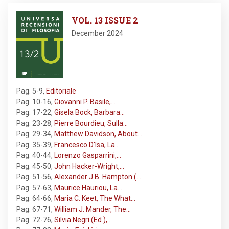
Image
VOL. 13 ISSUE 2
December 2024
Pag. 5-9
,
Editoriale
Pag. 10-16
,
Giovanni P. Basile,…
Pag. 17-22
,
Gisela Bock, Barbara…
Pag. 23-28
,
Pierre Bourdieu, Sulla…
Pag. 29-34
,
Matthew Davidson, About…
Pag. 35-39
,
Francesco D'Isa, La…
Pag. 40-44
,
Lorenzo Gasparrini,…
Pag. 45-50
,
John Hacker-Wright,…
Pag. 51-56
,
Alexander J.B. Hampton (…
Pag. 57-63
,
Maurice Hauriou, La…
Pag. 64-66
,
Maria C. Keet, The What…
Pag. 67-71
,
William J. Mander, The…
Pag. 72-76
,
Silvia Negri (Ed.),…