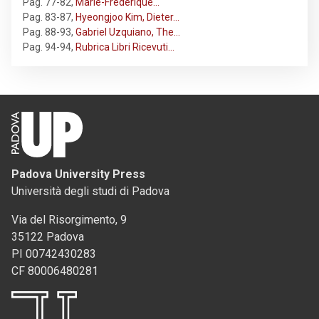
Pag. 77-82
,
Marie-Frédérique…
Pag. 83-87
,
Hyeongjoo Kim, Dieter…
Pag. 88-93
,
Gabriel Uzquiano, The…
Pag. 94-94
,
Rubrica Libri Ricevuti…
Padova University Press
Università degli studi di Padova
Via del Risorgimento, 9
35122 Padova
PI 00742430283
CF 80006480281