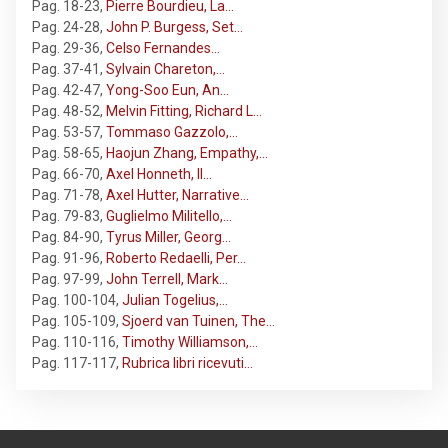
Pag. 18-23
,
Pierre Bourdieu, La…
Pag. 24-28
,
John P. Burgess, Set…
Pag. 29-36
,
Celso Fernandes…
Pag. 37-41
,
Sylvain Chareton,…
Pag. 42-47
,
Yong-Soo Eun, An…
Pag. 48-52
,
Melvin Fitting, Richard L…
Pag. 53-57
,
Tommaso Gazzolo,…
Pag. 58-65
,
Haojun Zhang, Empathy,…
Pag. 66-70
,
Axel Honneth, Il…
Pag. 71-78
,
Axel Hutter, Narrative…
Pag. 79-83
,
Guglielmo Militello,…
Pag. 84-90
,
Tyrus Miller, Georg…
Pag. 91-96
,
Roberto Redaelli, Per…
Pag. 97-99
,
John Terrell, Mark…
Pag. 100-104
,
Julian Togelius,…
Pag. 105-109
,
Sjoerd van Tuinen, The…
Pag. 110-116
,
Timothy Williamson,…
Pag. 117-117
,
Rubrica libri ricevuti…