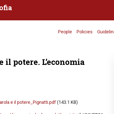
ofia
Main
People
Policies
Guideli
navigation
e il potere. L’economia
rola e il potere_Pignatti.pdf
(143.1 KB)