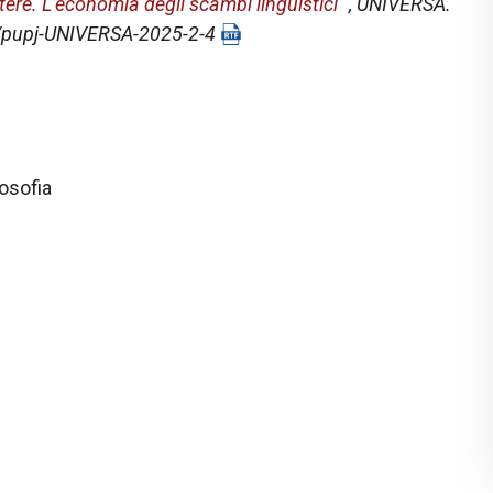
otere. L’economia degli scambi linguistici
",
UNIVERSA.
30/pupj-UNIVERSA-2025-2-4
osofia