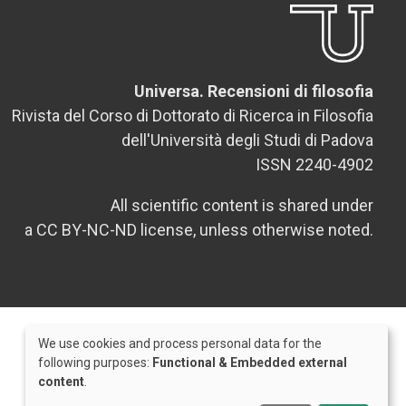
Universa. Recensioni di filosofia
Rivista del Corso di Dottorato di Ricerca in Filosofia
dell'Università degli Studi di Padova
ISSN 2240-4902
All scientific content is shared under
a CC BY-NC-ND license, unless otherwise noted.
We use cookies and process personal data for the
Use
following purposes:
Functional & Embedded external
content
.
of
Credits