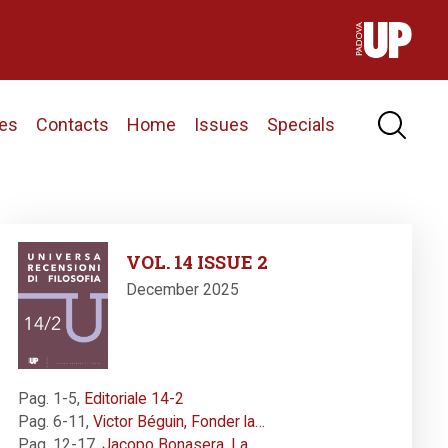
nes
Contacts
Home
Issues
Specials
Image
VOL. 14 ISSUE 2
December 2025
Pag. 1-5
,
Editoriale 14-2
Pag. 6-11
,
Victor Béguin, Fonder la…
Pag. 12-17
,
Jacopo Bonasera, La…