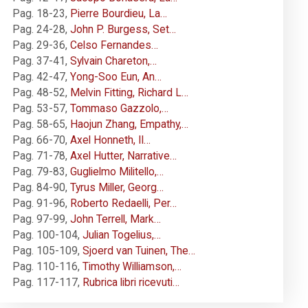
Pag. 18-23
,
Pierre Bourdieu, La…
Pag. 24-28
,
John P. Burgess, Set…
Pag. 29-36
,
Celso Fernandes…
Pag. 37-41
,
Sylvain Chareton,…
Pag. 42-47
,
Yong-Soo Eun, An…
Pag. 48-52
,
Melvin Fitting, Richard L…
Pag. 53-57
,
Tommaso Gazzolo,…
Pag. 58-65
,
Haojun Zhang, Empathy,…
Pag. 66-70
,
Axel Honneth, Il…
Pag. 71-78
,
Axel Hutter, Narrative…
Pag. 79-83
,
Guglielmo Militello,…
Pag. 84-90
,
Tyrus Miller, Georg…
Pag. 91-96
,
Roberto Redaelli, Per…
Pag. 97-99
,
John Terrell, Mark…
Pag. 100-104
,
Julian Togelius,…
Pag. 105-109
,
Sjoerd van Tuinen, The…
Pag. 110-116
,
Timothy Williamson,…
Pag. 117-117
,
Rubrica libri ricevuti…