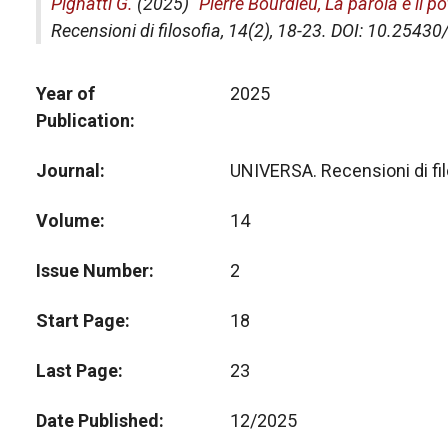
Pignatti G.
(2025) "
Pierre Bourdieu, La parola e il p
Recensioni di filosofia
, 14(2), 18-23. DOI: 10.254
Year of
2025
Publication
Journal
UNIVERSA. Recensioni di fil
Volume
14
Issue Number
2
Start Page
18
Last Page
23
Date Published
12/2025