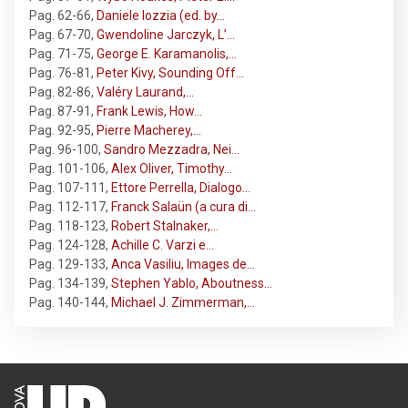
Pag. 62-66
,
Daniele Iozzia (ed. by…
Pag. 67-70
,
Gwendoline Jarczyk, L’…
Pag. 71-75
,
George E. Karamanolis,…
Pag. 76-81
,
Peter Kivy, Sounding Off…
Pag. 82-86
,
Valéry Laurand,…
Pag. 87-91
,
Frank Lewis, How…
Pag. 92-95
,
Pierre Macherey,…
Pag. 96-100
,
Sandro Mezzadra, Nei…
Pag. 101-106
,
Alex Oliver, Timothy…
Pag. 107-111
,
Ettore Perrella, Dialogo…
Pag. 112-117
,
Franck Salaün (a cura di…
Pag. 118-123
,
Robert Stalnaker,…
Pag. 124-128
,
Achille C. Varzi e…
Pag. 129-133
,
Anca Vasiliu, Images de…
Pag. 134-139
,
Stephen Yablo, Aboutness…
Pag. 140-144
,
Michael J. Zimmerman,…