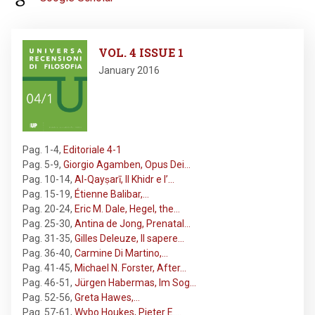
Image
VOL. 4 ISSUE 1
January 2016
Pag. 1-4
,
Editoriale 4-1
Pag. 5-9
,
Giorgio Agamben, Opus Dei…
Pag. 10-14
,
Al-Qayṣarī, Il Khidr e l’…
Pag. 15-19
,
Étienne Balibar,…
Pag. 20-24
,
Eric M. Dale, Hegel, the…
Pag. 25-30
,
Antina de Jong, Prenatal…
Pag. 31-35
,
Gilles Deleuze, Il sapere…
Pag. 36-40
,
Carmine Di Martino,…
Pag. 41-45
,
Michael N. Forster, After…
Pag. 46-51
,
Jürgen Habermas, Im Sog…
Pag. 52-56
,
Greta Hawes,…
Pag. 57-61
,
Wybo Houkes, Pieter E.…