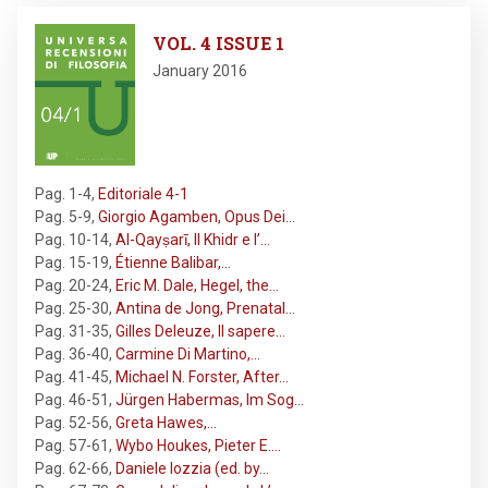
Image
VOL. 4 ISSUE 1
January 2016
Pag. 1-4
,
Editoriale 4-1
Pag. 5-9
,
Giorgio Agamben, Opus Dei…
Pag. 10-14
,
Al-Qayṣarī, Il Khidr e l’…
Pag. 15-19
,
Étienne Balibar,…
Pag. 20-24
,
Eric M. Dale, Hegel, the…
Pag. 25-30
,
Antina de Jong, Prenatal…
Pag. 31-35
,
Gilles Deleuze, Il sapere…
Pag. 36-40
,
Carmine Di Martino,…
Pag. 41-45
,
Michael N. Forster, After…
Pag. 46-51
,
Jürgen Habermas, Im Sog…
Pag. 52-56
,
Greta Hawes,…
Pag. 57-61
,
Wybo Houkes, Pieter E.…
Pag. 62-66
,
Daniele Iozzia (ed. by…