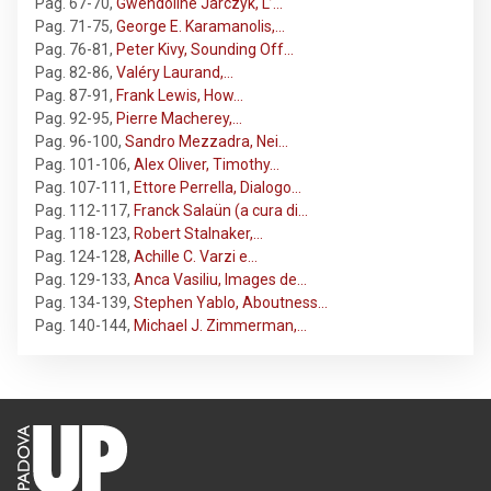
Pag. 67-70
,
Gwendoline Jarczyk, L’…
Pag. 71-75
,
George E. Karamanolis,…
Pag. 76-81
,
Peter Kivy, Sounding Off…
Pag. 82-86
,
Valéry Laurand,…
Pag. 87-91
,
Frank Lewis, How…
Pag. 92-95
,
Pierre Macherey,…
Pag. 96-100
,
Sandro Mezzadra, Nei…
Pag. 101-106
,
Alex Oliver, Timothy…
Pag. 107-111
,
Ettore Perrella, Dialogo…
Pag. 112-117
,
Franck Salaün (a cura di…
Pag. 118-123
,
Robert Stalnaker,…
Pag. 124-128
,
Achille C. Varzi e…
Pag. 129-133
,
Anca Vasiliu, Images de…
Pag. 134-139
,
Stephen Yablo, Aboutness…
Pag. 140-144
,
Michael J. Zimmerman,…