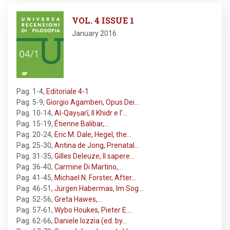
Image
VOL. 4 ISSUE 1
January 2016
Pag. 1-4
,
Editoriale 4-1
Pag. 5-9
,
Giorgio Agamben, Opus Dei…
Pag. 10-14
,
Al-Qayṣarī, Il Khidr e l’…
Pag. 15-19
,
Étienne Balibar,…
Pag. 20-24
,
Eric M. Dale, Hegel, the…
Pag. 25-30
,
Antina de Jong, Prenatal…
Pag. 31-35
,
Gilles Deleuze, Il sapere…
Pag. 36-40
,
Carmine Di Martino,…
Pag. 41-45
,
Michael N. Forster, After…
Pag. 46-51
,
Jürgen Habermas, Im Sog…
Pag. 52-56
,
Greta Hawes,…
Pag. 57-61
,
Wybo Houkes, Pieter E.…
Pag. 62-66
,
Daniele Iozzia (ed. by…