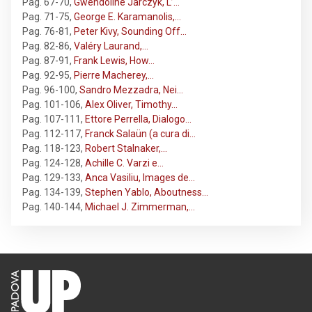
Pag. 67-70
,
Gwendoline Jarczyk, L’…
Pag. 71-75
,
George E. Karamanolis,…
Pag. 76-81
,
Peter Kivy, Sounding Off…
Pag. 82-86
,
Valéry Laurand,…
Pag. 87-91
,
Frank Lewis, How…
Pag. 92-95
,
Pierre Macherey,…
Pag. 96-100
,
Sandro Mezzadra, Nei…
Pag. 101-106
,
Alex Oliver, Timothy…
Pag. 107-111
,
Ettore Perrella, Dialogo…
Pag. 112-117
,
Franck Salaün (a cura di…
Pag. 118-123
,
Robert Stalnaker,…
Pag. 124-128
,
Achille C. Varzi e…
Pag. 129-133
,
Anca Vasiliu, Images de…
Pag. 134-139
,
Stephen Yablo, Aboutness…
Pag. 140-144
,
Michael J. Zimmerman,…