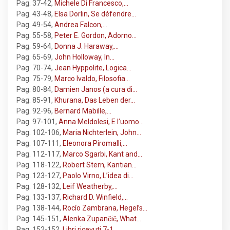
Pag. 37-42
,
Michele Di Francesco,…
Pag. 43-48
,
Elsa Dorlin, Se défendre…
Pag. 49-54
,
Andrea Falcon,…
Pag. 55-58
,
Peter E. Gordon, Adorno…
Pag. 59-64
,
Donna J. Haraway,…
Pag. 65-69
,
John Holloway, In…
Pag. 70-74
,
Jean Hyppolite, Logica…
Pag. 75-79
,
Marco Ivaldo, Filosofia…
Pag. 80-84
,
Damien Janos (a cura di…
Pag. 85-91
,
Khurana, Das Leben der…
Pag. 92-96
,
Bernard Mabille,…
Pag. 97-101
,
Anna Meldolesi, E l’uomo…
Pag. 102-106
,
Maria Nichterlein, John…
Pag. 107-111
,
Eleonora Piromalli,…
Pag. 112-117
,
Marco Sgarbi, Kant and…
Pag. 118-122
,
Robert Stern, Kantian…
Pag. 123-127
,
Paolo Virno, L’idea di…
Pag. 128-132
,
Leif Weatherby,…
Pag. 133-137
,
Richard D. Winfield,…
Pag. 138-144
,
Rocío Zambrana, Hegel’s…
Pag. 145-151
,
Alenka Zupančič, What…
Pag. 152-152
,
Libri ricevuti 7-1