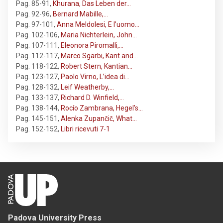
Pag. 85-91
,
Khurana, Das Leben der…
Pag. 92-96
,
Bernard Mabille,…
Pag. 97-101
,
Anna Meldolesi, E l’uomo…
Pag. 102-106
,
Maria Nichterlein, John…
Pag. 107-111
,
Eleonora Piromalli,…
Pag. 112-117
,
Marco Sgarbi, Kant and…
Pag. 118-122
,
Robert Stern, Kantian…
Pag. 123-127
,
Paolo Virno, L’idea di…
Pag. 128-132
,
Leif Weatherby,…
Pag. 133-137
,
Richard D. Winfield,…
Pag. 138-144
,
Rocío Zambrana, Hegel’s…
Pag. 145-151
,
Alenka Zupančič, What…
Pag. 152-152
,
Libri ricevuti 7-1
Padova University Press