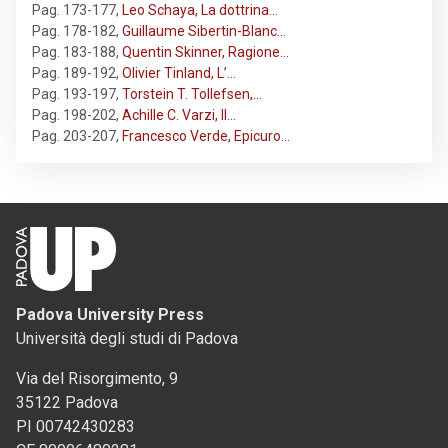
Pag. 173-177
,
Leo Schaya, La dottrina…
Pag. 178-182
,
Guillaume Sibertin-Blanc…
Pag. 183-188
,
Quentin Skinner, Ragione…
Pag. 189-192
,
Olivier Tinland, L’…
Pag. 193-197
,
Torstein T. Tollefsen,…
Pag. 198-202
,
Achille C. Varzi, Il…
Pag. 203-207
,
Francesco Verde, Epicuro…
Padova University Press
Università degli studi di Padova
Via del Risorgimento, 9
35122 Padova
PI 00742430283