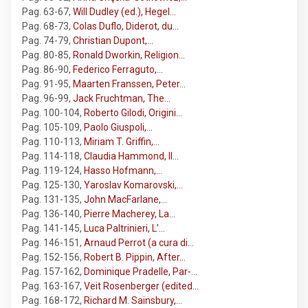
Pag. 63-67
,
Will Dudley (ed.), Hegel…
Pag. 68-73
,
Colas Duflo, Diderot, du…
Pag. 74-79
,
Christian Dupont,…
Pag. 80-85
,
Ronald Dworkin, Religion…
Pag. 86-90
,
Federico Ferraguto,…
Pag. 91-95
,
Maarten Franssen, Peter…
Pag. 96-99
,
Jack Fruchtman, The…
Pag. 100-104
,
Roberto Gilodi, Origini…
Pag. 105-109
,
Paolo Giuspoli,…
Pag. 110-113
,
Miriam T. Griffin,…
Pag. 114-118
,
Claudia Hammond, Il…
Pag. 119-124
,
Hasso Hofmann,…
Pag. 125-130
,
Yaroslav Komarovski,…
Pag. 131-135
,
John MacFarlane,…
Pag. 136-140
,
Pierre Macherey, La…
Pag. 141-145
,
Luca Paltrinieri, L’…
Pag. 146-151
,
Arnaud Perrot (a cura di…
Pag. 152-156
,
Robert B. Pippin, After…
Pag. 157-162
,
Dominique Pradelle, Par-…
Pag. 163-167
,
Veit Rosenberger (edited…
Pag. 168-172
,
Richard M. Sainsbury,…