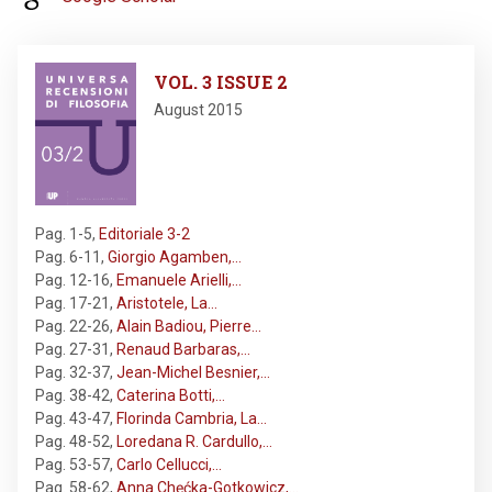
Image
VOL. 3 ISSUE 2
August 2015
Pag. 1-5
,
Editoriale 3-2
Pag. 6-11
,
Giorgio Agamben,…
Pag. 12-16
,
Emanuele Arielli,…
Pag. 17-21
,
Aristotele, La…
Pag. 22-26
,
Alain Badiou, Pierre…
Pag. 27-31
,
Renaud Barbaras,…
Pag. 32-37
,
Jean-Michel Besnier,…
Pag. 38-42
,
Caterina Botti,…
Pag. 43-47
,
Florinda Cambria, La…
Pag. 48-52
,
Loredana R. Cardullo,…
Pag. 53-57
,
Carlo Cellucci,…
Pag. 58-62
,
Anna Chęćka-Gotkowicz,…