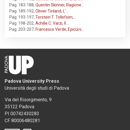
Pag. 183-188
,
Quentin Skinner, Ragione…
Pag. 189-192
,
Olivier Tinland, L’…
Pag. 193-197
,
Torstein T. Tollefsen,…
Pag. 198-202
,
Achille C. Varzi, Il…
Pag. 203-207
,
Francesco Verde, Epicuro…
Padova University Press
Università degli studi di Padova
Via del Risorgimento, 9
35122 Padova
PI 00742430283
CF 80006480281