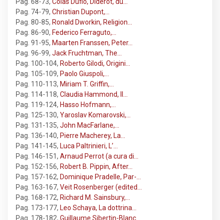
Pag. 68-73
,
Colas Duflo, Diderot, du…
Pag. 74-79
,
Christian Dupont,…
Pag. 80-85
,
Ronald Dworkin, Religion…
Pag. 86-90
,
Federico Ferraguto,…
Pag. 91-95
,
Maarten Franssen, Peter…
Pag. 96-99
,
Jack Fruchtman, The…
Pag. 100-104
,
Roberto Gilodi, Origini…
Pag. 105-109
,
Paolo Giuspoli,…
Pag. 110-113
,
Miriam T. Griffin,…
Pag. 114-118
,
Claudia Hammond, Il…
Pag. 119-124
,
Hasso Hofmann,…
Pag. 125-130
,
Yaroslav Komarovski,…
Pag. 131-135
,
John MacFarlane,…
Pag. 136-140
,
Pierre Macherey, La…
Pag. 141-145
,
Luca Paltrinieri, L’…
Pag. 146-151
,
Arnaud Perrot (a cura di…
Pag. 152-156
,
Robert B. Pippin, After…
Pag. 157-162
,
Dominique Pradelle, Par-…
Pag. 163-167
,
Veit Rosenberger (edited…
Pag. 168-172
,
Richard M. Sainsbury,…
Pag. 173-177
,
Leo Schaya, La dottrina…
Pag. 178-182
,
Guillaume Sibertin-Blanc…