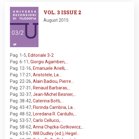
Image
VOL. 3 ISSUE 2
August 2015
Pag. 1-5
,
Editoriale 3-2
Pag. 6-11
,
Giorgio Agamben,…
Pag. 12-16
,
Emanuele Arielli,…
Pag. 17-21
,
Aristotele, La…
Pag. 22-26
,
Alain Badiou, Pierre…
Pag. 27-31
,
Renaud Barbaras,…
Pag. 32-37
,
Jean-Michel Besnier,…
Pag. 38-42
,
Caterina Botti,…
Pag. 43-47
,
Florinda Cambria, La…
Pag. 48-52
,
Loredana R. Cardullo,…
Pag. 53-57
,
Carlo Cellucci,…
Pag. 58-62
,
Anna Chęćka-Gotkowicz,…
Pag. 63-67
,
Will Dudley (ed.), Hegel…